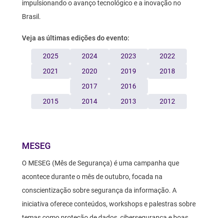
impulsionando o avanço tecnológico e a inovação no
Brasil.
Veja as últimas edições do evento:
2025
2024
2023
2022
2021
2020
2019
2018
2017
2016
2015
2014
2013
2012
Texto
MESEG
O MESEG (Mês de Segurança) é uma campanha que
acontece durante o mês de outubro, focada na
conscientização sobre segurança da informação. A
iniciativa oferece conteúdos, workshops e palestras sobre
temas como proteção de dados, cibersegurança e boas