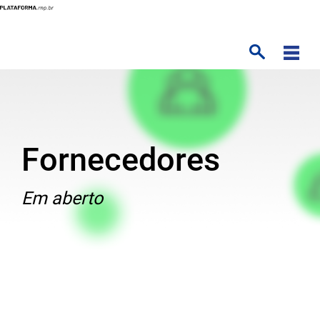
Pular
para
o
conteúdo
principal
Fornecedores
Texto
Em aberto