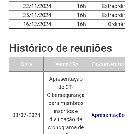
22/11/2024
16h
Extraordinári
25/11/2024
16h
Extraordinári
16/12/2024
16h
Ordinária
Histórico de reuniões
Data
Descrição
Documentos
Apresentação
do CT-
Cibersegurança
para membros
inscritos e
08/07/2024
Apresentação
h
divulgação de
cronograma de