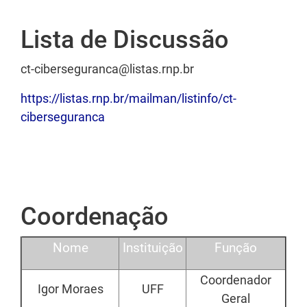
Lista de Discussão
ct-ciberseguranca@listas.rnp.br
https://listas.rnp.br/mailman/listinfo/ct-
ciberseguranca
Coordenação
Texto
Nome
Instituição
Função
Coordenador
Igor Moraes
UFF
Geral