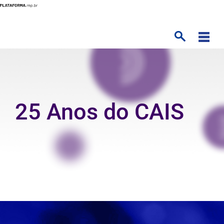
Skip
to
main
content
25 Anos do CAIS
Texto