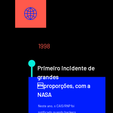
Image
Texto
1998
Primeiro incidente de
grandes
proporções, com a
NASA
Neste ano, o CAIS/RNP foi
notificado quando hackers,