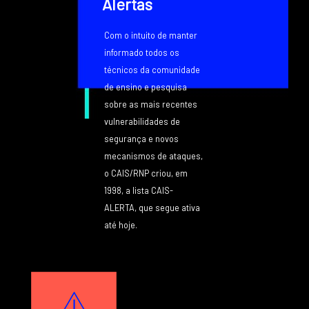
Alertas
Com o intuito de manter
informado todos os
técnicos da comunidade
de ensino e pesquisa
sobre as mais recentes
vulnerabilidades de
segurança e novos
mecanismos de ataques,
o CAIS/RNP criou, em
1998, a lista CAIS-
ALERTA, que segue ativa
até hoje.
Texto
Image