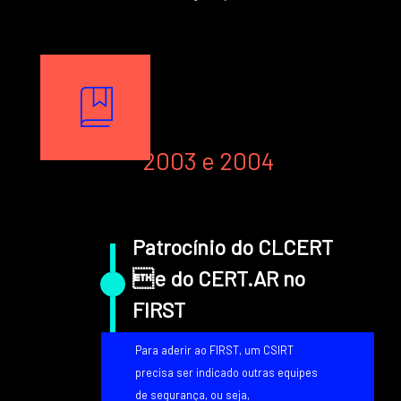
Texto
Image
Texto
2003 e 2004
Patrocínio do CLCERT
e do CERT.AR no
FIRST
Para aderir ao FIRST, um CSIRT
precisa ser indicado outras equipes
de segurança, ou seja,