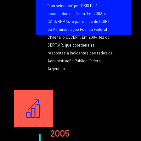
“patrocinadas” por CSIRTs já
associados a
o fórum. Em 2003, o
CAIS/RNP fez o patrocínio do CSIRT
da Administração Pública Federal
Chilena, o CLCERT. Em 2004, fez do
CERT.AR, que coordena as
respostas a incidentes das redes da
Administração Pública Federal
Argentina.
Texto
Image
Texto
2005