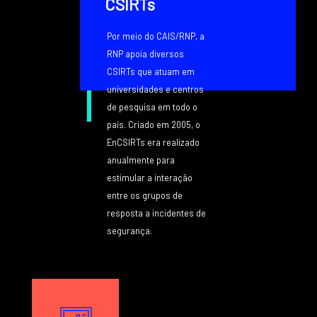
CSIRTs
Por meio do CAIS/RNP, a
RNP apoia diversos
CSIRTs que atuam em
universidades e centros
de pesquisa em todo o
país. Criado em 2005, o
EnCSIRTs era realizado
anualmente para
estimular a interação
entre os grupos de
resposta a incidentes de
segurança.
Texto
Image