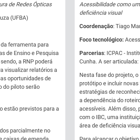
ura de Redes Ópticas
Acessibilidade como um
deficiência visual
ouza (UFBA)
Coordenação
: Tiago Ma
Foco tecnológico:
Acess
o da ferramenta para
as de Ensino e Pesquisa
Parcerias
: ICPAC - Inst
 sendo, a RNP poderá
Cunha. A ser articulada:
 visualizar relatórios a
Nesta fase do projeto, o 
, as oportunidades de
protótipo e incluir nova
 do piloto serão
estratégias de reconhe
a dependência do roteir
 estão previstos para a
acessíveis. Além disso, 
com o IBC, uma institui
área de deficiência visua
dos parcialmente no
 e caixas de emenda
Para alcançar o objetivo