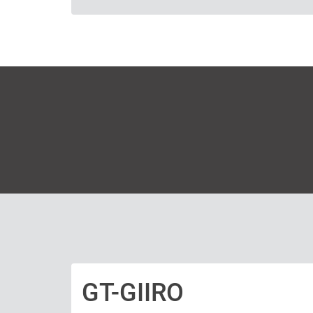
Texto
GT-GIIRO
Texto