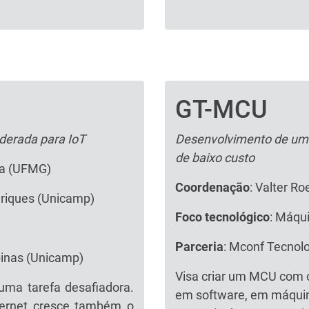
GT-MCU
Texto
derada para IoT
Desenvolvimento de um M
de baixo custo
ra (UFMG)
Coordenação
: Valter R
riques (Unicamp)
Foco tecnológico
: Máqui
Parceria
: Mconf Tecnolo
inas (Unicamp)
Visa criar um MCU com o
uma tarefa desafiadora.
em software, em máquina 
ternet cresce também o