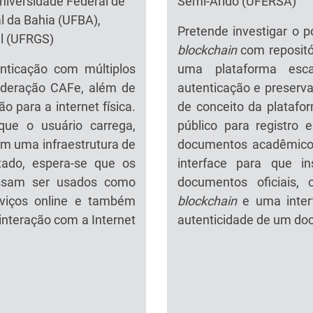
niversidade Federal de
Semi-Árido (UFERSA)
 da Bahia (UFBA),
Pretende investigar o 
ul (UFRGS)
blockchain
com repositór
nticação com múltiplos
uma plataforma esca
federação CAFe, além de
autenticação e preserv
o para a internet física.
de conceito da platafo
que o usuário carrega,
público para registro e
com uma infraestrutura de
documentos acadêmicos
tado, espera-se que os
interface para que in
possam ser usados como
documentos oficiais, 
rviços online e também
blockchain
e uma interf
nteração com a Internet
autenticidade de um doc